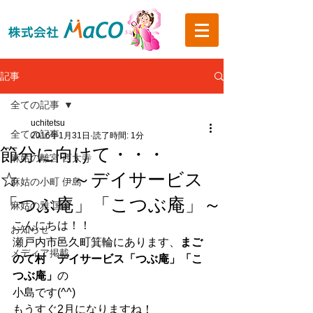
記事
全ての記事
uchitetsu
全ての記事
2016年1月31日
読了時間: 1分
節分に向けて・・・
麻姑の離宮 西大寺
☆ ～デイサービス
麻姑の小町 伊島
「つぶ庵」「こつぶ庵」～
麻姑の雅 国富
こんにちは！！
お知らせ
瀬戸内市邑久町箕輪にあります、
まご
メディア掲載
のて村　デイサービス「つぶ庵」「こ
つぶ庵」
の
小島です(^^)
もうすぐ2月になりますね！