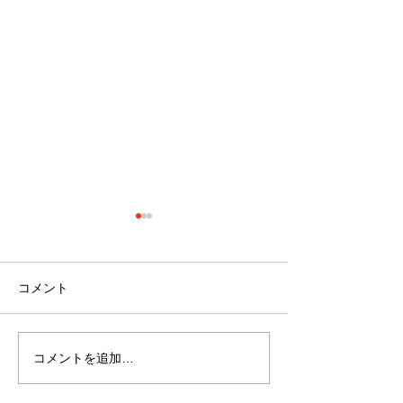
コメント
コメントを追加…
最近のブーム〜小規模多
７月スタート！
機能ホーム麻姑の小町伊
小町伊島～