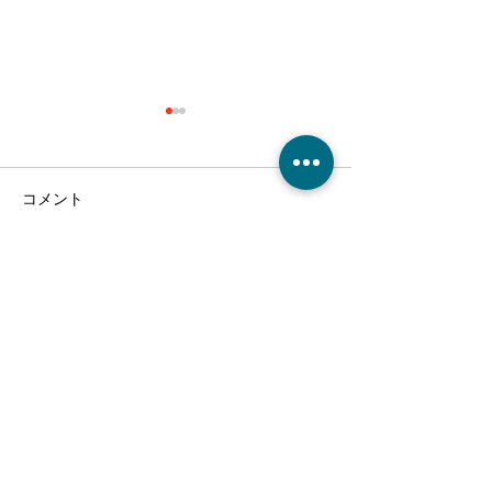
コメント
コメントを追加…
クリスマス会！～介護付
麻姑の離宮西大
有料老人ホーム麻姑の離
り渋柿収穫～干
宮西大寺～
～実食！～介護
人ホーム麻姑の
ご利用、ご入居に関するご質問や、
寺～
施設の見学・お問合せなどはこちら
からお電話ください。