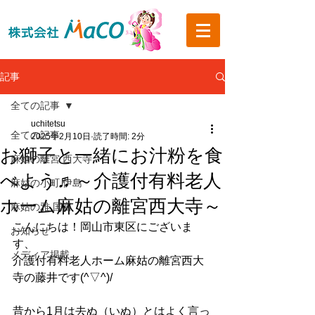
記事
全ての記事
uchitetsu
全ての記事
2025年2月10日
読了時間: 2分
お獅子と一緒にお汁粉を食
麻姑の離宮 西大寺
べよう♬～介護付有料老人
麻姑の小町 伊島
ホーム麻姑の離宮西大寺～
麻姑の雅 国富
こんにちは！岡山市東区にございま
お知らせ
す、
メディア掲載
介護付有料老人ホーム麻姑の離宮西大
寺の藤井です(^▽^)/
昔から1月は去ぬ（いぬ）とはよく言っ