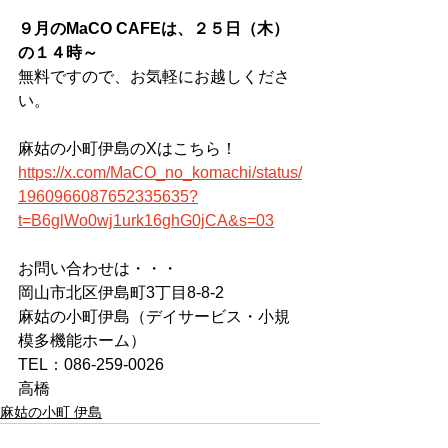
９月のMaCO CAFEは、２５日（木）
の１４時～
無料ですので、お気軽にお越しくださ
い。
麻姑の小町伊島のXはこちら！
https://x.com/MaCO_no_komachi/status/
1960966087652335635?
t=B6glWo0wj1urk16ghG0jCA&s=03
お問い合わせは・・・
岡山市北区伊島町3丁目8-8-2
麻姑の小町伊島（デイサービス・小規
模多機能ホーム）
TEL：086-259-0026
高橋
麻姑の小町 伊島