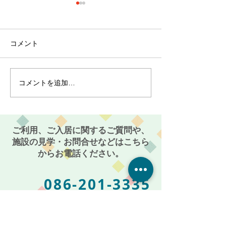
コメント
コメントを追加…
最近のブーム〜小規模多
７月スタート！
機能ホーム麻姑の小町伊
小町伊島～
島〜
ご利用、ご入居に関するご質問や、
施設の見学・お問合せなどはこちら
からお電話ください。
086-201-3335
お気軽にご相談・お問い合わせください
受付時間: 平日 AM 9:00 〜 PM 5:00