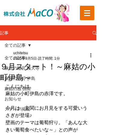
記事
全ての記事
uchitetsu
全ての記事
2025年9月5日
読了時間: 1分
９月スタート！～麻姑の小
麻姑の離宮 西大寺
町伊島～
麻姑の小町 伊島
こんにちは。
麻姑の雅 国富
麻姑の小町伊島の赤澤です。
お知らせ
今月は、玄関にお月見をする可愛いう
メディア掲載
さぎが登場♪
壁画のテーマは葡萄狩り。「あんな大
きい葡萄食べたいな～」との声が