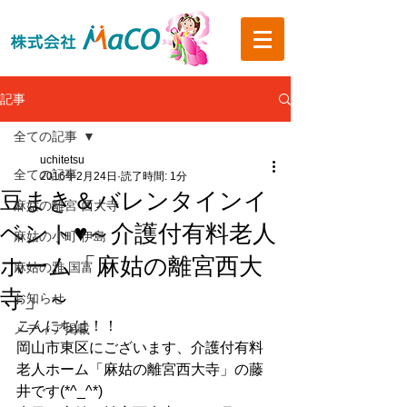
記事
全ての記事
uchitetsu
全ての記事
2016年2月24日
読了時間: 1分
豆まき＆バレンタインイ
麻姑の離宮 西大寺
ベント♥～介護付有料老人
麻姑の小町 伊島
ホーム「麻姑の離宮西大
麻姑の雅 国富
寺」～
お知らせ
こんにちは！！
メディア掲載
岡山市東区にございます、介護付有料
老人ホーム「麻姑の離宮西大寺」の藤
井です(*^_^*)