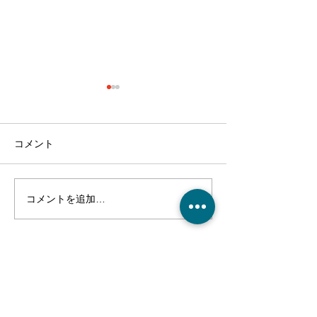
コメント
コメントを追加…
クリスマス会！～介護付
麻姑の離宮西大
有料老人ホーム麻姑の離
り渋柿収穫～干
宮西大寺～
～実食！～介護
人ホーム麻姑の
ご利用、ご入居に関するご質問や、
寺～
施設の見学・お問合せなどはこちら
からお電話ください。