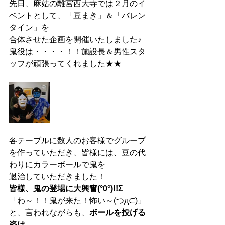
先日、麻姑の離宮西大寺では２月のイ
ベントとして、「豆まき」＆「バレン
タイン」を
合体させた企画を開催いたしました♪
鬼役は・・・・！！施設長＆男性スタ
ッフが頑張ってくれました★★
各テーブルに数人のお客様でグループ
を作っていただき、皆様には、豆の代
わりにカラーボールで鬼を
退治していただきました！
皆様、鬼の登場に大興奮(°0°)!!Σ
「わ～！！鬼が来た！怖い～(つд⊂)」
と、言われながらも、
ボールを投げる
姿は