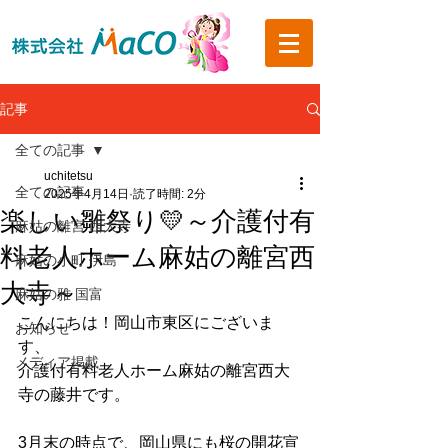
記事
全ての記事
uchitetsu
全ての記事
2025年4月14日
読了時間: 2分
楽しい雛祭り💛～介護付有
麻姑の離宮 西大寺
料老人ホーム麻姑の離宮西
麻姑の小町 伊島
大寺～
麻姑の雅 国富
こんにちは！岡山市東区にございま
お知らせ
す、
メディア掲載
介護付有料老人ホーム麻姑の離宮西大
寺の藤井です。
3月末の時点で、岡山県にも桜の開花宣