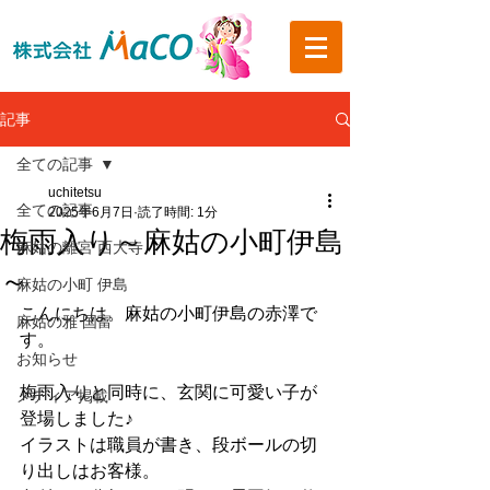
記事
全ての記事
uchitetsu
全ての記事
2025年6月7日
読了時間: 1分
梅雨入り～麻姑の小町伊島
麻姑の離宮 西大寺
～
麻姑の小町 伊島
こんにちは。麻姑の小町伊島の赤澤で
麻姑の雅 国富
す。
お知らせ
梅雨入りと同時に、玄関に可愛い子が
メディア掲載
登場しました♪
イラストは職員が書き、段ボールの切
り出しはお客様。