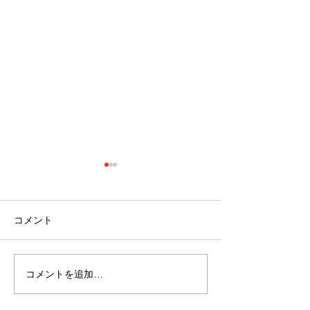
コメント
コメントを追加…
最近のブーム〜小規模多
７月スタート！
機能ホーム麻姑の小町伊
小町伊島～
島〜