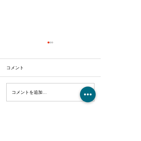
コメント
コメントを追加…
クリスマス会！～介護付
麻姑の離宮西大
有料老人ホーム麻姑の離
り渋柿収穫～干
宮西大寺～
～実食！～介護
人ホーム麻姑の
ご利用、ご入居に関するご質問や、
寺～
施設の見学・お問合せなどはこちら
からお電話ください。