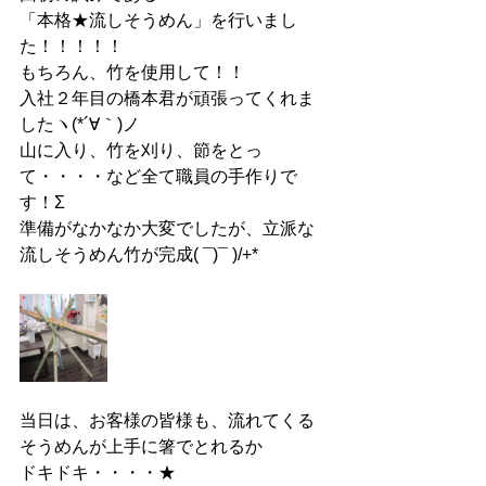
「本格★流しそうめん」を行いまし
た！！！！！
もちろん、竹を使用して！！
入社２年目の橋本君が頑張ってくれま
したヽ(*´∀｀)ノ
山に入り、竹を刈り、節をとっ
て・・・・など全て職員の手作りで
す！Σ
準備がなかなか大変でしたが、立派な
流しそうめん竹が完成( ¯)¯ )/+*
当日は、お客様の皆様も、流れてくる
そうめんが上手に箸でとれるか
ドキドキ・・・・★