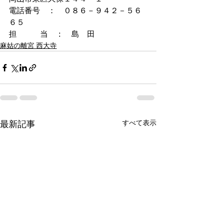
電話番号　：　０８６－９４２－５６
６５
担　　　当　：　島　田
麻姑の離宮 西大寺
すべて表示
最新記事