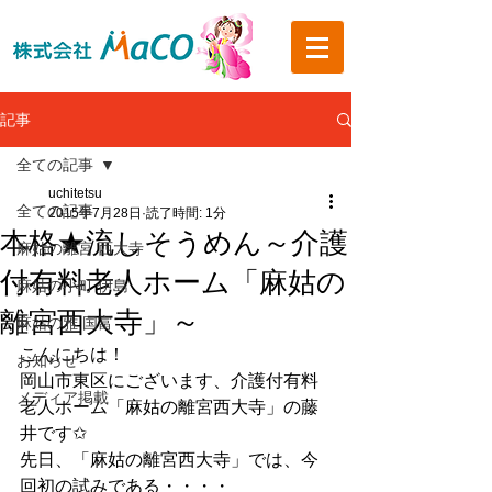
記事
全ての記事
uchitetsu
全ての記事
2015年7月28日
読了時間: 1分
本格★流しそうめん～介護
麻姑の離宮 西大寺
付有料老人ホーム「麻姑の
麻姑の小町 伊島
離宮西大寺」～
麻姑の雅 国富
こんにちは！
お知らせ
岡山市東区にございます、介護付有料
メディア掲載
老人ホーム「麻姑の離宮西大寺」の藤
井です✩
先日、「麻姑の離宮西大寺」では、今
回初の試みである・・・・