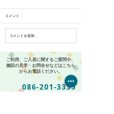
コメント
コメントを追加…
最近のブーム〜小規模多
７月スタート！
機能ホーム麻姑の小町伊
小町伊島～
島〜
ご利用、ご入居に関するご質問や、
施設の見学・お問合せなどはこちら
からお電話ください。
086-201-3335
お気軽にご相談・お問い合わせください
受付時間: 平日 AM 9:00 〜 PM 5:00