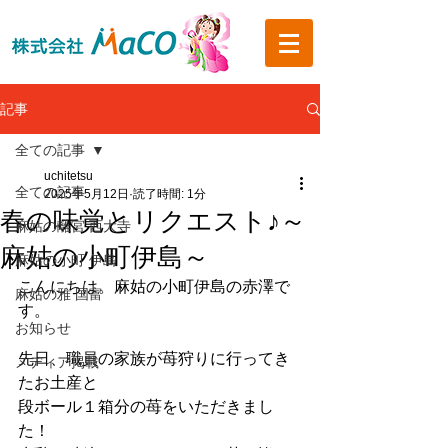
記事
全ての記事
uchitetsu
全ての記事
2025年5月12日
読了時間: 1分
春の味覚とリクエスト♪～
麻姑の離宮 西大寺
麻姑の小町伊島～
麻姑の小町 伊島
こんにちは。麻姑の小町伊島の赤澤で
麻姑の雅 国富
す。
お知らせ
先日、職員の家族が苺狩りに行ってき
メディア掲載
たお土産と
段ボール１箱分の苺をいただきまし
た！