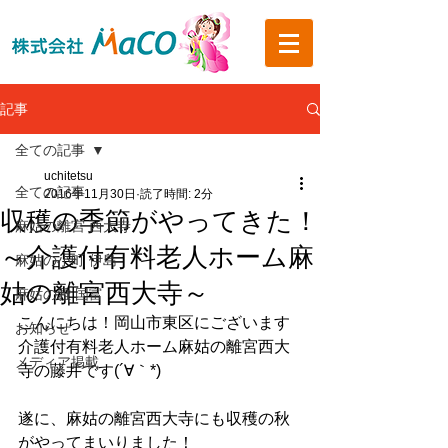
記事
全ての記事
uchitetsu
全ての記事
2016年11月30日
読了時間: 2分
収穫の季節がやってきた！
麻姑の離宮 西大寺
～介護付有料老人ホーム麻
麻姑の小町 伊島
姑の離宮西大寺～
麻姑の雅 国富
こんにちは！岡山市東区にございます
お知らせ
介護付有料老人ホーム麻姑の離宮西大
メディア掲載
寺の藤井です(´∀｀*)
遂に、麻姑の離宮西大寺にも収穫の秋
がやってまいりました！