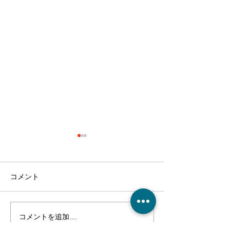
コメント
コメントを追加…
クリスマス会！～介護付
麻姑の離宮西大