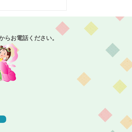
スタート！～麻姑の小町
～
からお電話ください。