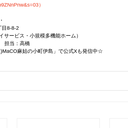
yp9ZNnPnw&s=03）
・
8-8-2
イサービス・小規模多機能ホーム）
026　担当：高橋
)MaCO麻姑の小町伊島」で公式Xも発信中☆