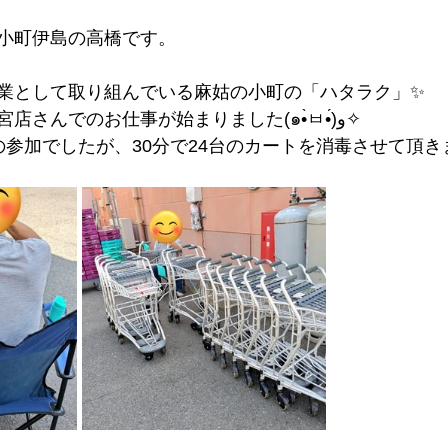
小町伊島の高橋です。
業として取り組んでいる麻姑の小町の「ハタラク」✨
今日からマルナカ一宮店さんでのお仕事が始まりました(๑•̀ㅂ•́)و✧
参加でしたが、30分で24台のカートを消毒させて頂きま