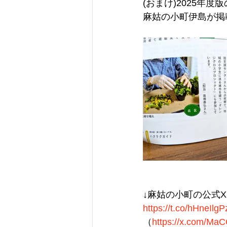
(おまけ)2025年
麻姑の小町伊島が掲
↓麻姑の小町の公式X
https://t.co/hHneIlgP
（
https://x.com/Ma