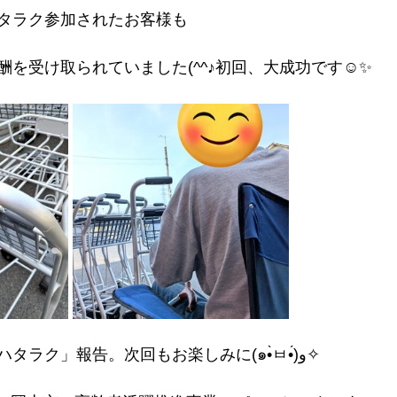
タラク参加されたお客様も
酬を受け取られていました(^^♪初回、大成功です☺✨
麻姑の小町伊島の「ハタラク」報告。次回もお楽しみに(๑•̀ㅂ•́)و✧