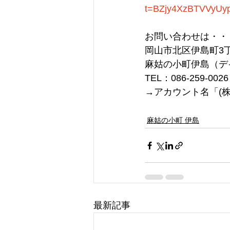
t=BZjy4XzBTVVyU
お問い合わせは・・
岡山市北区伊島町3丁目
麻姑の小町伊島（デ
TEL：086-259-0
→アカウント名「(株
麻姑の小町 伊島
最新記事