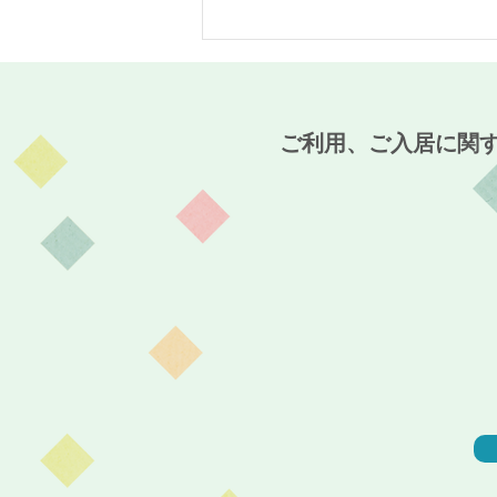
MaCO CAFE開催報告☆～麻
姑の小町伊島～
ご利用、ご入居に関