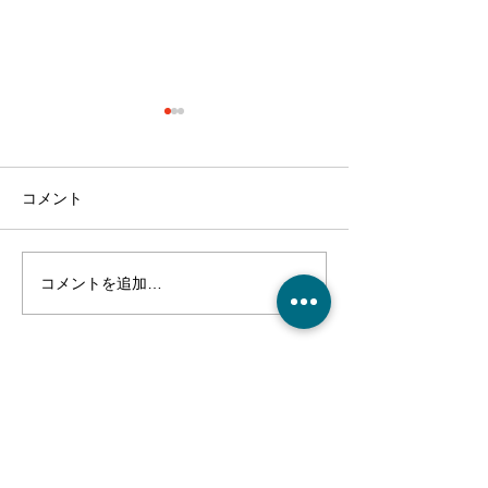
コメント
コメントを追加…
クリスマス会！～介護付
麻姑の離宮西大
有料老人ホーム麻姑の離
り渋柿収穫～干
宮西大寺～
～実食！～介護
人ホーム麻姑の
ご利用、ご入居に関するご質問や、
寺～
施設の見学・お問合せなどはこちら
からお電話ください。