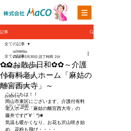
記事
全ての記事
uchitetsu
全ての記事
2016年3月30日
読了時間: 2分
✿✿お散歩日和✿✿～介護
麻姑の離宮 西大寺
付有料老人ホーム「麻姑の
麻姑の小町 伊島
離宮西大寺」～
麻姑の雅 国富
こんにちは！！
お知らせ
岡山市東区にございます、介護付有料
メディア掲載
老人ホーム「麻姑の離宮西大寺」の
藤井です(*´∀｀*)❀
気温も暖かくなり、お花も沢山咲き始
め、花粉も飛び・・・・