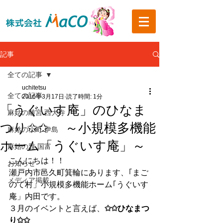
記事
全ての記事
uchitetsu
全ての記事
2016年3月17日
読了時間: 1分
「うぐいす庵」のひなま
麻姑の離宮 西大寺
つり✩✩ ～小規模多機能
麻姑の小町 伊島
ホーム「うぐいす庵」～
麻姑の雅 国富
こんにちは！！
お知らせ
瀬戸内市邑久町箕輪にあります、｢まご
メディア掲載
のて村」小規模多機能ホーム｢うぐいす
庵」内田です。
３月のイベントと言えば、
✩✩ひなまつ
り✩✩