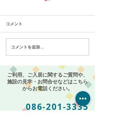
コメント
コメントを追加…
最近のブーム〜小規模多
７月スタート！
機能ホーム麻姑の小町伊
小町伊島～
島〜
ご利用、ご入居に関するご質問や、
施設の見学・お問合せなどはこちら
からお電話ください。
086-201-3335
お気軽にご相談・お問い合わせください
受付時間: 平日 AM 9:00 〜 PM 5:00