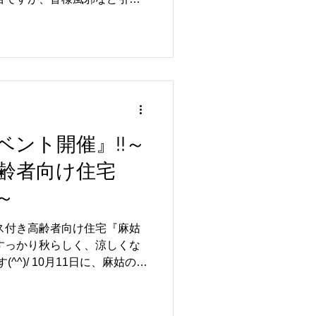
にすると皆様どうしても 「恥
のはちょっと…」 と言われ
山脈や荒城の月
曲を選曲。 皆様大きな声で歌
また、11月の誕生者の方々に
が、お祝いをさせて頂きまし
ベント開催』!!～
リスマスイベ
高齢者向け住宅
年は一体どんなクリスマス会
～
生活介護)『麻姑の雅国富』 岡
ス付き高齢者向け住宅『麻姑
86-201-3
に、麻姑の雅
開催しました。皆様待ってま
と、やはり一番人気はマグロ