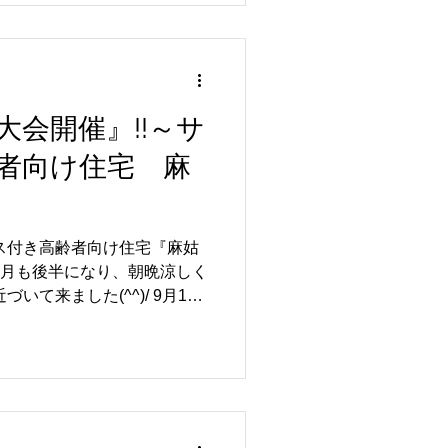
今回も美味しいお寿司をあり
誕生月の方々、おめでとうご
ないとか(>_<) 次回のブロ
会開催』!!～サ
け出来たらと思います。 詳
者向け住宅 麻
市中区国富792-1 電話番
…山下・佐藤
ス付き高齢者向け住宅『麻姑
来ました(^^)/ 9月17
。 恒例のビンゴ大会を行
い、大変盛り上がりました (*^_^*) ...