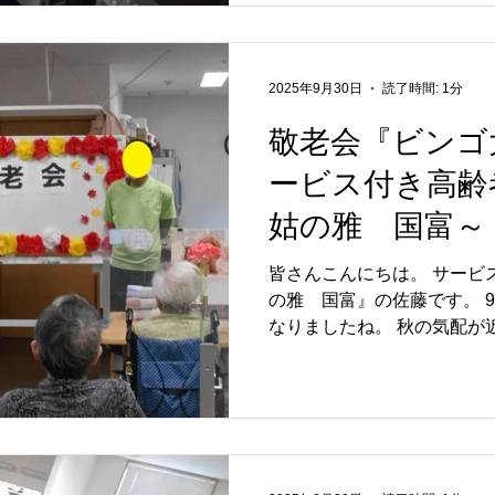
ているマリンポリスさん。 
がとうございました。 10月は3名の方が誕生月でしたの
で、誕生会も行いました。 
2025年9月30日
読了時間: 1分
ざいます♪ 来月は歌イベントを予定しています。 おやつ
に美味しいプリンが出るとか出
敬老会『ビンゴ大
グでは、その時の様子をお届
ービス付き高齢
しくは… サービス付き高齢者向け住宅(特定施設入居者生
活介護)『麻姑の雅国富』 岡山
姑の雅 国富～
号…086-201-3335 担当
皆さんこんにちは。 サービ
の雅 国富』の佐藤です。 9月も後半になり、朝晩涼しく
なりましたね。 秋の気配が近づいて
日に、敬老会を開催しました