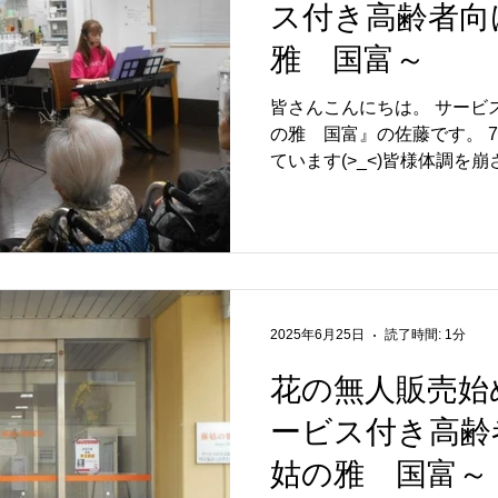
ス付き高齢者向
雅 国富～
皆さんこんにちは。 サービ
の雅 国富』の佐藤です。 7月ですが、連日猛暑日が続い
ています(>_<)皆様体調を崩
月14日に、ボランティアさ
催されました。...
2025年6月25日
読了時間: 1分
花の無人販売始
ービス付き高齢
姑の雅 国富～