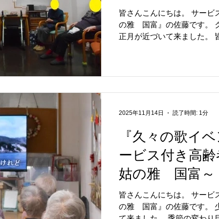
藤
皆さんこんにちは。 サービ
の雅 国富』の佐藤です。 クリスマスを迎え、いよいよ
正月が近づいて来ました。 
んか？(^^)/ 12月17日に、クリスマスベントを開催しまし
た。 今年も去年と同じく、
ンティアに来て下さり 皆様
歌いました (*^_^*) 顔を覚えられておられる入居者様もお
られ、皆様再開に盛り上がりました。 そ
は皆様にクリスマスケーキを
2025年11月14日
読了時間: 1分
上がりの内に終了。 (^_-)-☆ 来月は、干支にちなんだ何か
を作るということで、担当者が
『久々の歌イベ
のブログでは、その時の様
ービス付き高齢
す。 詳しくは… サービス付き高齢者向け住宅(特定施設入
居者生活介護)『麻姑の雅国富』
姑の雅 国富～
話番号…086-201-3335 
皆さんこんにちは。 サービ
の雅 国富』の佐藤です。 少しずつ冬の気配が近いづい
て来ました。 季節の変わり