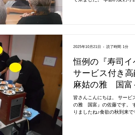
れていませんか？(^^)/ 11月5日に、久々の歌イベントを開
催しました。 カラオケ大会
ずかしい。みんなの前で歌う
るので全員で歌を歌いました (*^_^*) 青い
などの皆様になじみのある5
って下さいました。 その後、おやつでは皆様にプリンを
2025年10月21日
読了時間: 1分
召し上がって頂きました。 
は、ささやかではあります
恒例の『寿司イ
た。おめでとうございます(^_-)-☆ 来月はク
サービス付き
ントを予定しています。 今
になるのやら(>_<) 次回のブログでは、その時の様子をお
麻姑の雅 国富
届け出来たらと思います。 詳しくは… サービス付き高齢
者向け住宅(特定施設入居者
皆さんこんにちは。 サービ
山市中区国富792-1 電話番号…0
の雅 国富』の佐藤です。 すっかり秋らしく、涼しくな
りましたね♪食欲の秋到来です(^^)/ 10月11日
国富恒例の寿司イベントを
したとの事で、ネタを選ぶ
でした (*^_^*) 寿司イベントの時にはいつもお世話になっ