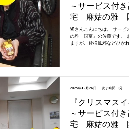
～サービス付き
宅 麻姑の雅 
皆さんこんにちは。 サービ
の雅 国富』の佐藤です。 まだまだ寒い日々が続いてい
ますが、皆様風邪などひかれていませ
に、去年に引き続き、干支の
飾りを皆様と一緒に作りました (*^_^*)
りましたが、去年作ったお
切ったり貼ったり。かわいら
やつは皆様よりリクエスト
上がって頂きました。 その後、1月生まれの誕生者の方の
2025年12月26日
読了時間: 1分
お祝いをさせて頂きました。
ます。(^_-)-☆ 来月は、節分なので豆撒きイベントを予定
『クリスマスイ
しています。 次回のブログ
～サービス付き
出来たらと思います。 詳しくは… サービス付き高齢者向
け住宅(特定施設入居者生活
宅 麻姑の雅 
中区国富792-1 電話番号…08