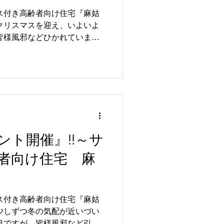
ス付き高齢者向け住宅『麻姑
皆様風邪などひかれていませ
ボイストレーナーの方がボラ
と一緒にクリスマスソングを
の後、おやつで
召し上がって頂き 会は盛り
色々と準備中です。 次回
ント開催』!!～サ
子をお届け出来たらと思いま
者向け住宅 麻
 岡山市中区国富792-1 電
担当…山下・佐藤
ス付き高齢者向け住宅『麻姑
目ですが、皆様風邪など引か