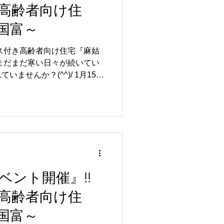
高齢者向け住
国富～
ス付き高齢者向け住宅『麻姑
んか？(^^)/ 1月15日
飾りを作ろうと言う事で 馬
 去年は蛇飾りを作
かげか、皆様慣れた手つきで
しい馬飾りが出来ました♪ お
の多かった、大手饅頭を召し
 4名の方、おめでとうござい
ベント開催』!!
では、その時の様子をお届け
高齢者向け住
介護)『麻姑の雅国富』 岡山市
国富～
6-201-3335 担当…山下・佐