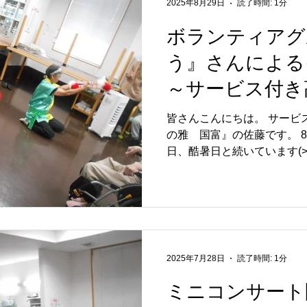
2025年8月29日
読了時間: 1分
ボランティアグ
う』さんによる
～サービス付き
宅 麻姑の雅 
皆さんこんにちは。 サービ
の雅 国富』の佐藤です。 8月も相変わらず、連日猛暑
日、酷暑日と続いています(>
ていませんか？ 8月26日に、ボランティアグループ『ま
んぼう』さんによるイベントが
2025年7月28日
読了時間: 1分
ミニコンサート