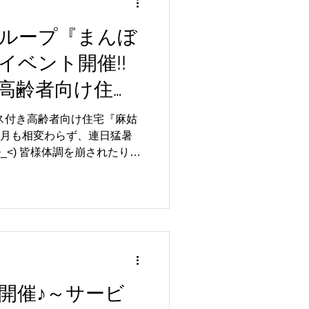
ループ『まんぼ
イベント開催!!
高齢者向け住
国富～
ス付き高齢者向け住宅『麻姑
_<) 皆様体調を崩されたりし
開催されました。...
開催♪～サービ