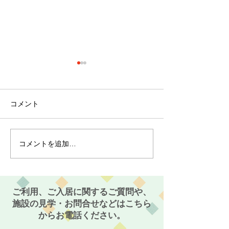
コメント
コメントを追加…
最近のブーム〜小規模多
７月スタート！
機能ホーム麻姑の小町伊
小町伊島～
島〜
ご利用、ご入居に関するご質問や、
施設の見学・お問合せなどはこちら
からお電話ください。