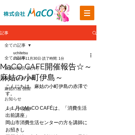
記事
全ての記事
uchitetsu
全ての記事
2024年11月30日
読了時間: 1分
MaCO CAFE開催報告☆～
麻姑の離宮 西大寺
麻姑の小町伊島～
麻姑の小町 伊島
こんにちは。麻姑の小町伊島の赤澤で
麻姑の雅 国富
す。
お知らせ
１１月のMaCO CAFÉは、「消費生活
メディア掲載
出前講座」
岡山市消費生活センターの方を講師に
お招きし