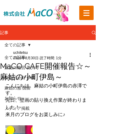
記事
全ての記事
uchitetsu
全ての記事
2024年8月30日
読了時間: 1分
MaCO CAFE開催報告☆～
麻姑の離宮 西大寺
麻姑の小町伊島～
麻姑の小町 伊島
こんにちは。麻姑の小町伊島の赤澤で
麻姑の雅 国富
す。
お知らせ
先日、壁画の貼り換え作業が終わりま
した！
メディア掲載
来月のブログをお楽しみに♪