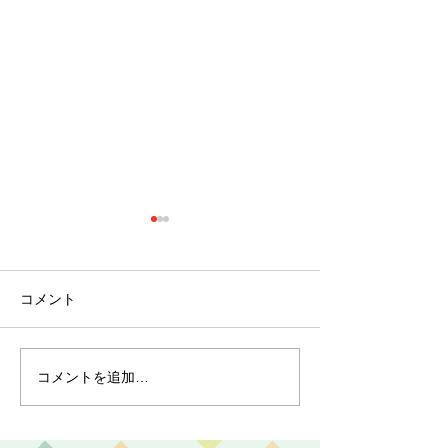
コメント
コメントを追加…
最近のブーム〜小規模多
７月スタート！
機能ホーム麻姑の小町伊
小町伊島～
島〜