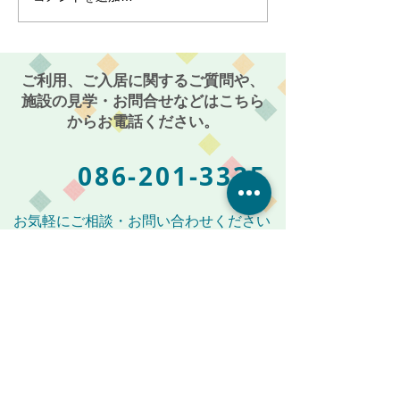
機能ホーム麻姑の小町伊
小町伊島～
島〜
ご利用、ご入居に関するご質問や、
施設の見学・お問合せなどはこちら
からお電話ください。
086-201-3335
お気軽にご相談・お問い合わせください
受付時間: 平日 AM 9:00 〜 PM 5:00
メールからも受付けております