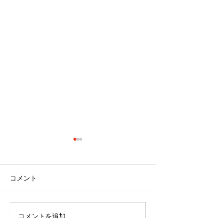
コメント
コメントを追加…
最近のブーム〜小規模多
７月スタート！