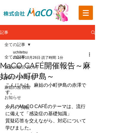
記事
全ての記事
uchitetsu
全ての記事
2024年10月26日
読了時間: 1分
MaCO CAFÉ開催報告～麻
麻姑の離宮 西大寺
姑の小町伊島～
麻姑の小町 伊島
こんにちは。麻姑の小町伊島の赤澤で
麻姑の雅 国富
す。
お知らせ
今月のMaCO CAFÉのテーマは、流行
メディア掲載
に備えて「感染症の基礎知識」
質疑応答を交えながら、対応について
学びました。