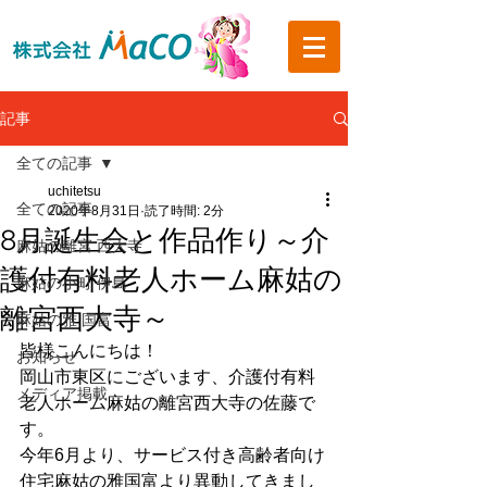
記事
全ての記事
uchitetsu
全ての記事
2020年8月31日
読了時間: 2分
8月誕生会と作品作り～介
麻姑の離宮 西大寺
護付有料老人ホーム麻姑の
麻姑の小町 伊島
離宮西大寺～
麻姑の雅 国富
皆様こんにちは！
お知らせ
岡山市東区にございます、介護付有料
メディア掲載
老人ホーム麻姑の離宮西大寺の佐藤で
す。
今年6月より、サービス付き高齢者向け
住宅麻姑の雅国富より異動してきまし