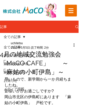
記事
全ての記事
uchitetsu
全ての記事
2015年5月5日
読了時間: 2分
4月の地域交流勉強会
麻姑の離宮 西大寺
「MaCO CAFE」 ～
麻姑の小町 伊島
「麻姑の小町伊島」～
麻姑の雅 国富
早いもので、新学期から一か月経ちま
お知らせ
したね。
メディア掲載
皆様いかがお過ごしですか?
岡山市北区の伊島町にあります　「麻
姑の小町伊島」　戸松です。