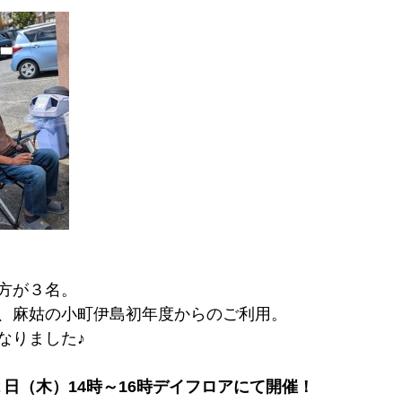
方が３名。
、麻姑の小町伊島初年度からのご利用。
なりました♪
、2２日（木）14時～16時デイフロアにて開催！