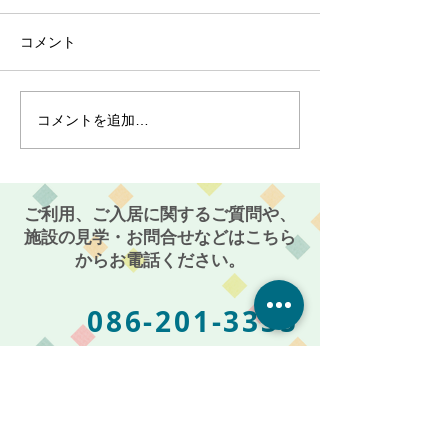
コメント
コメントを追加…
最近のブーム〜小規模多
７月スタート！
機能ホーム麻姑の小町伊
小町伊島～
島〜
ご利用、ご入居に関するご質問や、
施設の見学・お問合せなどはこちら
からお電話ください。
086-201-3335
お気軽にご相談・お問い合わせください
受付時間: 平日 AM 9:00 〜 PM 5:00