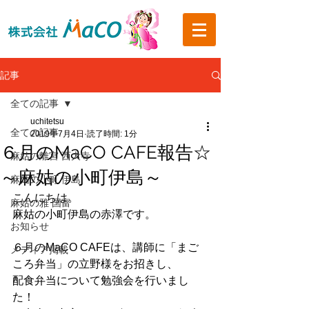
記事
全ての記事
uchitetsu
全ての記事
2019年7月4日
読了時間: 1分
６月のMaCO CAFE報告☆
麻姑の離宮 西大寺
～麻姑の小町伊島～
麻姑の小町 伊島
こんにちは。
麻姑の雅 国富
麻姑の小町伊島の赤澤です。
お知らせ
６月のMaCO CAFEは、講師に「まご
メディア掲載
ころ弁当」の立野様をお招きし、
配食弁当について勉強会を行いまし
た！