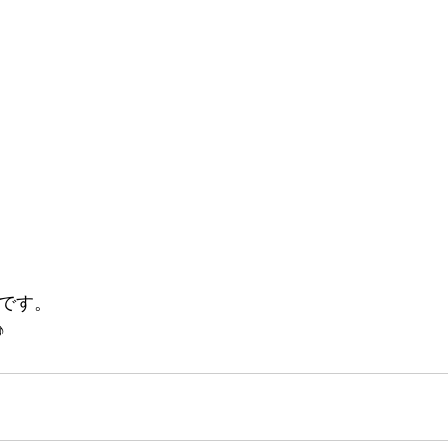
～です。
♪