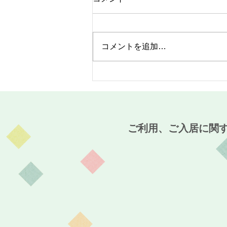
コメントを追加…
MaCO CAFE開催報告☆～麻
姑の小町伊島～
ご利用、ご入居に関