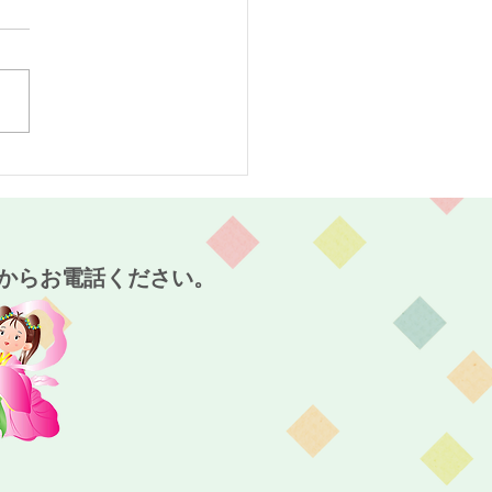
スタート！～麻姑の小町
～
からお電話ください。