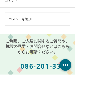
コメント
コメントを追加…
最近のブーム〜小規模多
７月スタート！
機能ホーム麻姑の小町伊
小町伊島～
島〜
ご利用、ご入居に関するご質問や、
施設の見学・お問合せなどはこちら
からお電話ください。
086-201-3335
お気軽にご相談・お問い合わせください
受付時間: 平日 AM 9:00 〜 PM 5:00