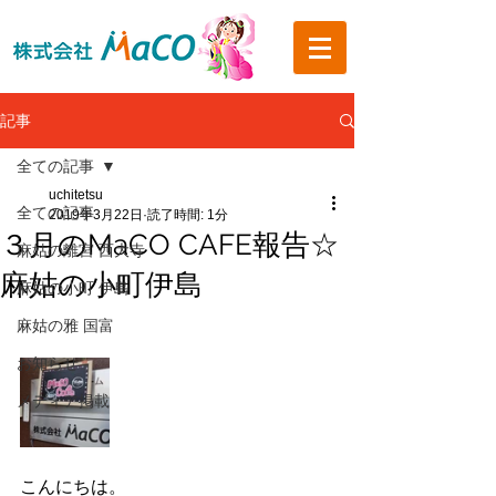
記事
全ての記事
uchitetsu
全ての記事
2019年3月22日
読了時間: 1分
３月のMaCO CAFE報告☆
麻姑の離宮 西大寺
麻姑の小町伊島
麻姑の小町 伊島
麻姑の雅 国富
お知らせ
メディア掲載
こんにちは。