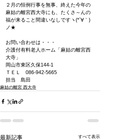
２月の恒例行事を無事、終えた今年の
麻姑の離宮西大寺にも、たくさ～んの
福が来ること間違いなしですヽ(*´∀｀)
ノ★
お問い合わせは・・・
介護付有料老人ホーム「麻姑の離宮西
大寺」
岡山市東区久保144-1
ＴＥＬ　086-942-5665
担当　島田
麻姑の離宮 西大寺
すべて表示
最新記事