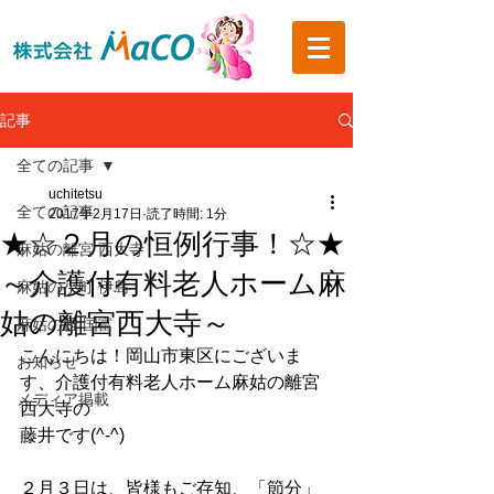
記事
全ての記事
uchitetsu
全ての記事
2017年2月17日
読了時間: 1分
★☆２月の恒例行事！☆★
麻姑の離宮 西大寺
～介護付有料老人ホーム麻
麻姑の小町 伊島
姑の離宮西大寺～
麻姑の雅 国富
こんにちは！岡山市東区にございま
お知らせ
す、介護付有料老人ホーム麻姑の離宮
メディア掲載
西大寺の
藤井です(^-^)
２月３日は、皆様もご存知、「節分」