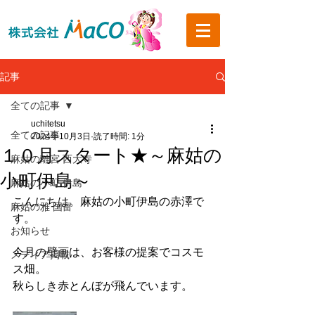
記事
全ての記事
uchitetsu
全ての記事
2024年10月3日
読了時間: 1分
１０月スタート★～麻姑の
麻姑の離宮 西大寺
小町伊島～
麻姑の小町 伊島
こんにちは。麻姑の小町伊島の赤澤で
麻姑の雅 国富
す。
お知らせ
今月の壁画は、お客様の提案でコスモ
メディア掲載
ス畑。
秋らしき赤とんぼが飛んでいます。