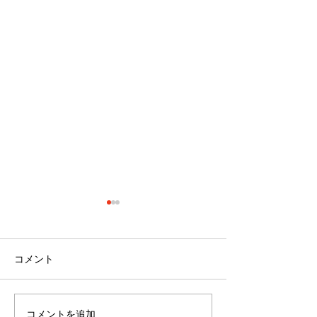
コメント
コメントを追加…
最近のブーム〜小規模多
７月スタート！