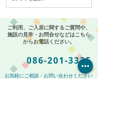
機能ホーム麻姑の小町伊
小町伊島～
島〜
ご利用、ご入居に関するご質問や、
施設の見学・お問合せなどはこちら
からお電話ください。
086-201-3335
お気軽にご相談・お問い合わせください
受付時間: 平日 AM 9:00 〜 PM 5:00
メールからも受付けております