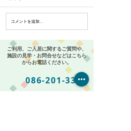
コメントを追加…
最近のブーム〜小規模多
７月スタート！
機能ホーム麻姑の小町伊
小町伊島～
島〜
ご利用、ご入居に関するご質問や、
施設の見学・お問合せなどはこちら
からお電話ください。
086-201-3335
お気軽にご相談・お問い合わせください
受付時間: 平日 AM 9:00 〜 PM 5:00