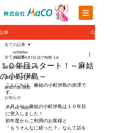
記事
全ての記事
uchitetsu
全ての記事
2022年4月7日
読了時間: 1分
１０年目スタート！～麻姑
麻姑の離宮 西大寺
の小町伊島～
麻姑の小町 伊島
こんにちは。麻姑の小町伊島の赤澤で
麻姑の雅 国富
す。
お知らせ
４月より、麻姑の小町伊島は１０年目
メディア掲載
に突入しました！
初年度からご利用のお客様と
「もうそんなに経った？」なんて話を