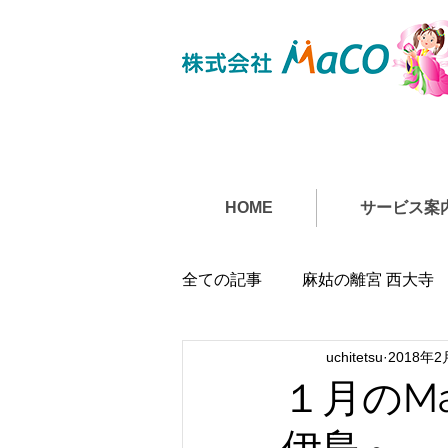
HOME
サービス案
全ての記事
麻姑の離宮 西大寺
uchitetsu
2018年2
１月のM
伊島～