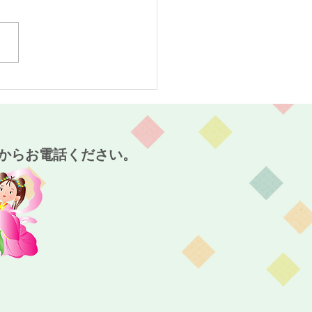
スタート！～麻姑の小町
～
からお電話ください。