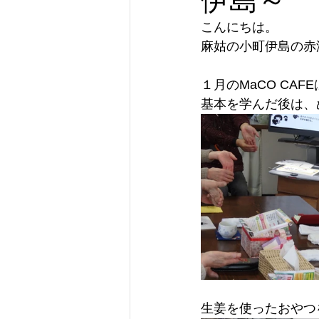
こんにちは。
麻姑の小町伊島の赤
１月のMaCO CA
基本を学んだ後は、
生姜を使ったおやつ