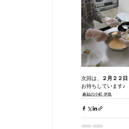
次回は、
２月２２日
お待ちしています♪
麻姑の小町 伊島