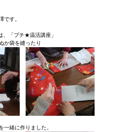
澤です。
FEは、「プチ★温活講座」
ぬか袋を縫ったり
を一緒に作りました。