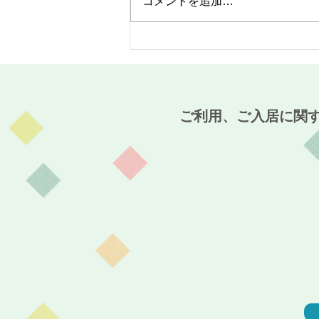
コメントを追加…
MaCO CAFE開催報告☆～麻
姑の小町伊島～
ご利用、ご入居に関