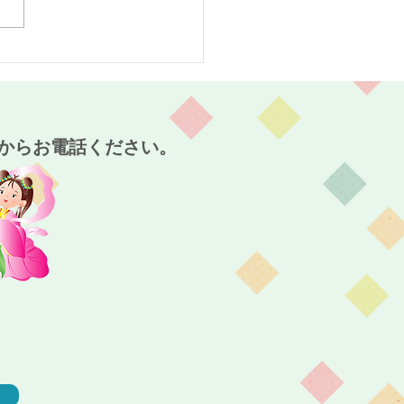
スタート！～麻姑の小町
～
からお電話ください。