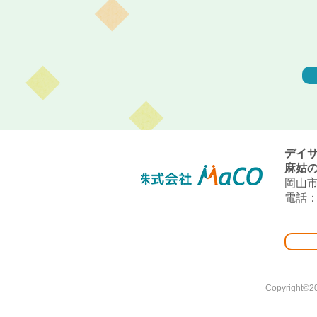
デイ
麻姑の
岡山市
電話：0
Copyright