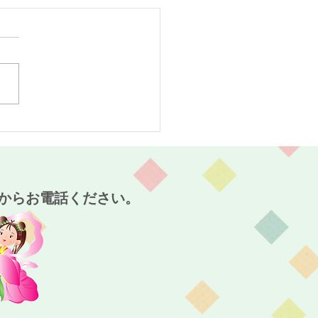
スタート！～麻姑の小町
～
からお電話ください。