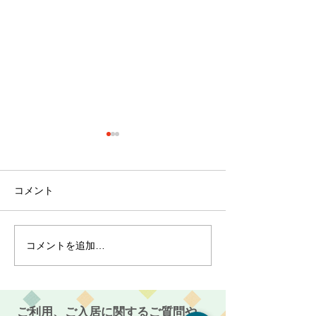
コメント
コメントを追加…
『クリスマスイベント開
『久々の歌イベ
催』!!～サービス付き高齢
催』!!～サービ
者向け住宅 麻姑の雅
者向け住宅 
国富～
国富～
ご利用、ご入居に関するご質問や、