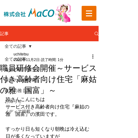
記事
全ての記事
uchitetsu
全ての記事
2020年11月2日
読了時間: 1分
職員研修会開催～サービス
麻姑の離宮 西大寺
付き高齢者向け住宅「麻姑
麻姑の小町 伊島
の雅 国富」～
麻姑の雅 国富
皆さんこんにちは
お知らせ
サービス付き高齢者向け住宅『麻姑の
メディア掲載
雅　国富』の濱田です。
すっかり日も短くなり朝晩は冷え込む
日が多くなっていますが