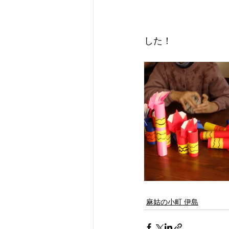
した！
麻姑の小町 伊島