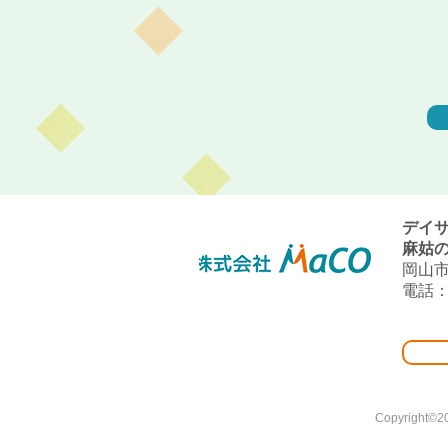
デイ
麻姑の
岡山市
電話：0
Copyright