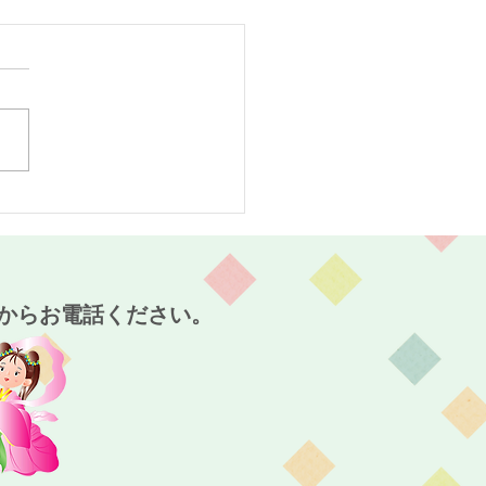
スタート！～麻姑の小町
～
からお電話ください。