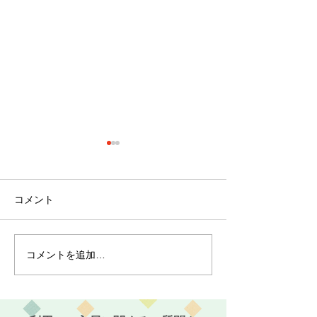
コメント
コメントを追加…
最近のブーム〜小規模多
７月スタート！
機能ホーム麻姑の小町伊
小町伊島～
島〜