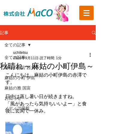
記事
全ての記事
uchitetsu
全ての記事
2024年9月11日
読了時間: 1分
秋晴れ～麻姑の小町伊島～
麻姑の離宮 西大寺
こんにちは。麻姑の小町伊島の赤澤で
麻姑の小町 伊島
す。
麻姑の雅 国富
日中は蒸し暑い日が続きますね。
お知らせ
「風があったら気持ちいいよー」と食
メディア掲載
後に玄関で一休み。