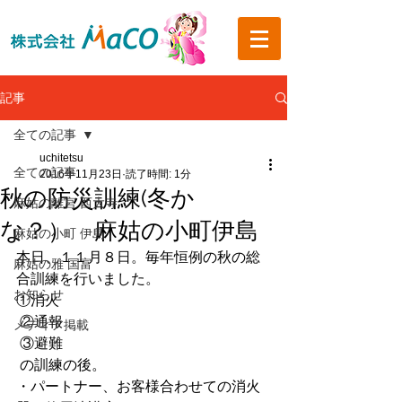
記事
全ての記事
uchitetsu
全ての記事
2016年11月23日
読了時間: 1分
秋の防災訓練(冬か
麻姑の離宮 西大寺
な？） 麻姑の小町伊島
麻姑の小町 伊島
本日、１１月８日。毎年恒例の秋の総
麻姑の雅 国富
合訓練を行いました。
お知らせ
①消火
 ②通報
メディア掲載
 ③避難
 の訓練の後。
・パートナー、お客様合わせての消火