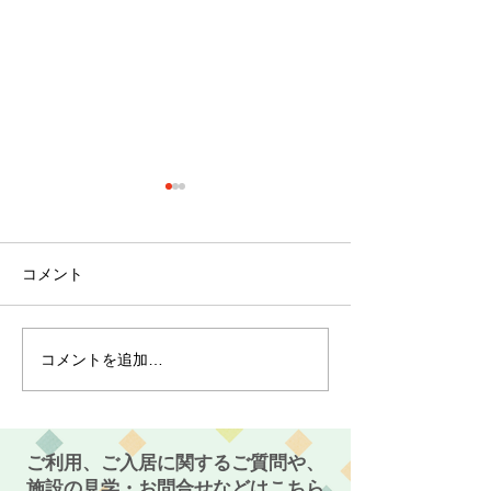
コメント
コメントを追加…
最近のブーム〜小規模多
７月スタート！
機能ホーム麻姑の小町伊
小町伊島～
島〜
ご利用、ご入居に関するご質問や、
施設の見学・お問合せなどはこちら