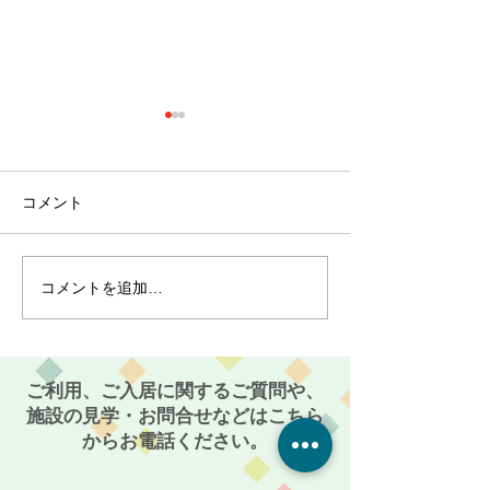
コメント
コメントを追加…
最近のブーム〜小規模多
７月スタート！
機能ホーム麻姑の小町伊
小町伊島～
島〜
ご利用、ご入居に関するご質問や、
施設の見学・お問合せなどはこちら
からお電話ください。