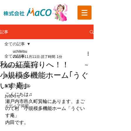
記事
全ての記事
uchitetsu
全ての記事
2015年11月11日
読了時間: 1分
秋の紅葉狩りへ！！ ~
麻姑の離宮 西大寺
小規模多機能ホーム｢うぐ
麻姑の小町 伊島
いす庵｣~
麻姑の雅 国富
こんにちは♫
お知らせ
瀬戸内市邑久町箕輪にあります、まご
メディア掲載
のて村　小規模多機能ホーム「うぐい
す庵」
内田です。