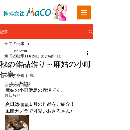
記事
全ての記事
uchitetsu
全ての記事
2017年11月24日
読了時間: 1分
秋の作品作り～麻姑の小町
麻姑の離宮 西大寺
伊島～
麻姑の小町 伊島
こんにちは♪
麻姑の雅 国富
麻姑の小町伊島の赤澤です。
お知らせ
今日は、１１月の作品をご紹介！
メディア掲載
風船カズラで可愛いおさるさん♪