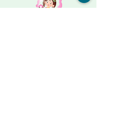
メールからも受付けております
デイサービス･小規模多機能ホーム
麻姑の小町 伊島
岡山市北区伊島町3丁目8-8-2
電話：086-259-0026
施設詳細
サービス付き高齢者向け住宅
麻姑の雅 国富
岡山市中区国富792-1