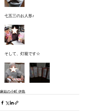
七五三のお人形♪
そして、灯籠です☆
麻姑の小町 伊島