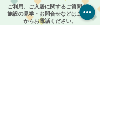
人ホーム麻姑の
ご利用、ご入居に関するご質問や、
寺～
施設の見学・お問合せなどはこちら
からお電話ください。
086-201-3335
お気軽にご相談・お問い合わせください
受付時間: 平日 AM 9:00 〜 PM 5:00
メールからも受付けております