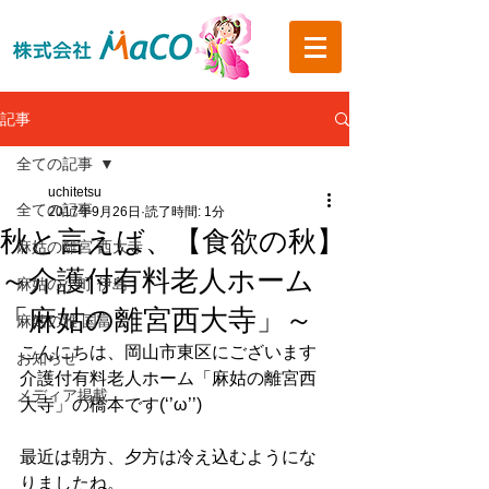
記事
全ての記事
uchitetsu
全ての記事
2017年9月26日
読了時間: 1分
秋と言えば、【食欲の秋】
麻姑の離宮 西大寺
～介護付有料老人ホーム
麻姑の小町 伊島
「麻姑の離宮西大寺」～
麻姑の雅 国富
こんにちは、岡山市東区にございます
お知らせ
介護付有料老人ホーム「麻姑の離宮西
メディア掲載
大寺」の橋本です(‘’ω’’)
最近は朝方、夕方は冷え込むようにな
りましたね。