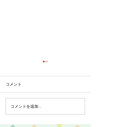
コメント
コメントを追加…
クリスマス会！～介護付
麻姑の離宮西大
有料老人ホーム麻姑の離
り渋柿収穫～干
宮西大寺～
～実食！～介護