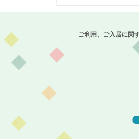
MaCO CAFE開催報告☆～麻
姑の小町伊島～
ご利用、ご入居に関