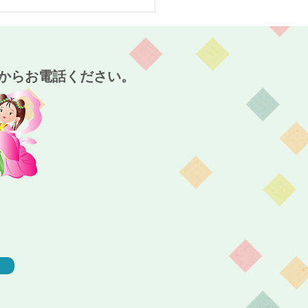
スタート！～麻姑の小町
～
からお電話ください。