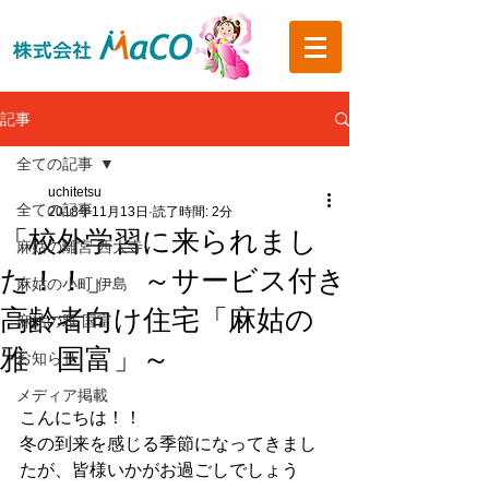
記事
全ての記事
uchitetsu
全ての記事
2018年11月13日
読了時間: 2分
「校外学習に来られまし
麻姑の離宮 西大寺
た！！」 ～サービス付き
麻姑の小町 伊島
高齢者向け住宅「麻姑の
麻姑の雅 国富
雅 国富」～
お知らせ
メディア掲載
こんにちは！！
冬の到来を感じる季節になってきまし
たが、皆様いかがお過ごしでしょう