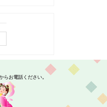
スタート！～麻姑の小町
～
からお電話ください。