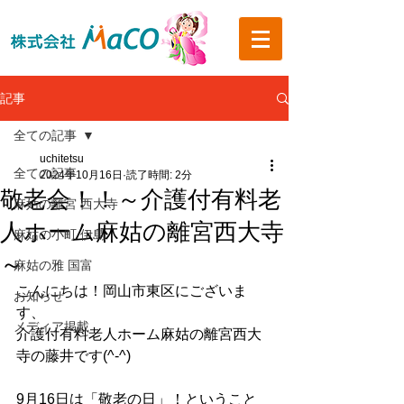
記事
全ての記事
uchitetsu
全ての記事
2024年10月16日
読了時間: 2分
敬老会！！～介護付有料老
麻姑の離宮 西大寺
人ホーム麻姑の離宮西大寺
麻姑の小町 伊島
～
麻姑の雅 国富
こんにちは！岡山市東区にございま
お知らせ
す、
メディア掲載
介護付有料老人ホーム麻姑の離宮西大
寺の藤井です(^-^)
9月16日は「敬老の日」！ということ