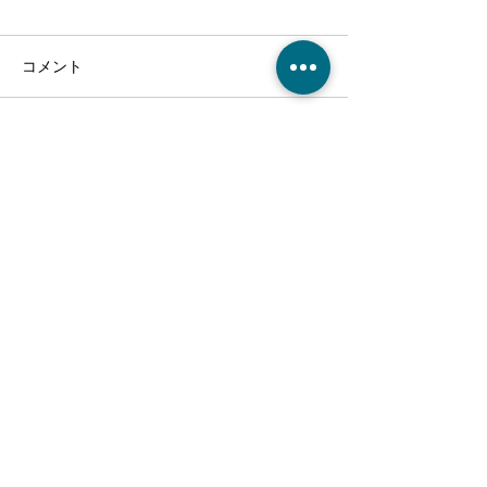
コメント
コメントを追加…
クリスマス会！～介護付
麻姑の離宮西大
有料老人ホーム麻姑の離
り渋柿収穫～干
宮西大寺～
～実食！～介護
人ホーム麻姑の
ご利用、ご入居に関するご質問や、
寺～
施設の見学・お問合せなどはこちら
からお電話ください。
086-201-3335
お気軽にご相談・お問い合わせください
受付時間: 平日 AM 9:00 〜 PM 5:00