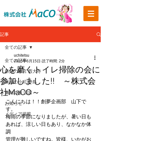
記事
全ての記事
uchitetsu
全ての記事
2015年6月15日
読了時間: 2分
心を磨くトイレ掃除の会に
麻姑の離宮 西大寺
参加しました!! ～株式会
麻姑の小町 伊島
社MaCO～
麻姑の雅 国富
こんにちは！！創夢企画部　山下で
お知らせ
す。
メディア掲載
梅雨の季節になりましたが、暑い日も
あれば、涼しい日もあり、なかなか体
調
管理が難しいですね。皆様、いかがお