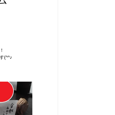
！
(^^♪