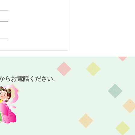
の離宮西大寺の庭より渋
穫～干し柿作り～実食！
護付有料老人ホーム麻姑
宮西大寺～
からお電話ください。