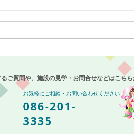
クリスマス会！～介護付有料
麻姑
老人ホーム麻姑の離宮西大寺
柿収
～
～介
の離
するご質問や、施設の見学・お問合せなどはこちら
お気軽にご相談・お問い合わせください
086-201-
3335