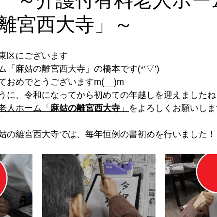
離宮西大寺」～
東区にございます
「麻姑の離宮西大寺」の橋本です(*’▽’)
おめでとうございますm(__)m
うに、令和になってから初めての年越しを迎えましたね
老人ホーム「
麻姑の離宮西大寺
」
をよろしくお願いします
姑の離宮西大寺では、毎年恒例の書初めを行いました！