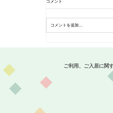
コメント
コメントを追加…
梅雨の季節といえば、この花
となになに坊主！？～介護付
有料老人ホーム麻姑の離宮西
大寺～
ご利用、ご入居に関