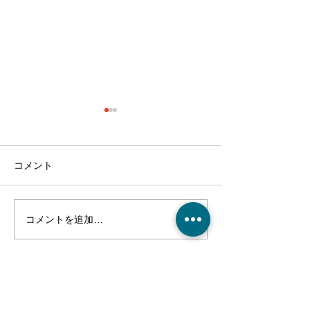
コメント
コメントを追加…
最近のブーム〜小規模多
７月スタート！
機能ホーム麻姑の小町伊
小町伊島～
島〜
ご利用、ご入居に関するご質問や、
施設の見学・お問合せなどはこちら