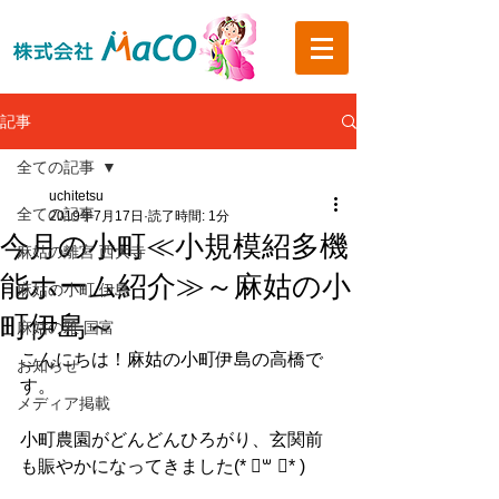
記事
全ての記事
uchitetsu
全ての記事
2019年7月17日
読了時間: 1分
今月の小町≪小規模紹多機
麻姑の離宮 西大寺
能ホーム紹介≫～麻姑の小
麻姑の小町 伊島
町伊島～
麻姑の雅 国富
こんにちは！麻姑の小町伊島の高橋で
お知らせ
す。
メディア掲載
小町農園がどんどんひろがり、玄関前
も賑やかになってきました(* ॑꒳ ॑* )