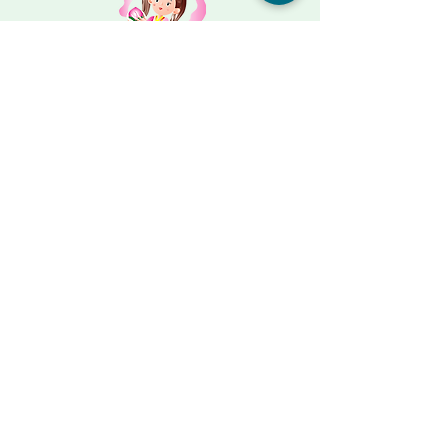
メールからも受付けております
デイサービス･小規模多機能ホーム
麻姑の小町 伊島
岡山市北区伊島町3丁目8-8-2
電話：086-259-0026
施設詳細
サービス付き高齢者向け住宅
麻姑の雅 国富
岡山市中区国富792-1
電話：086-201-3335