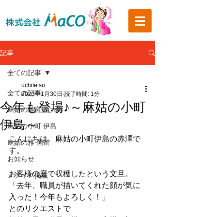
記事
全ての記事
uchitetsu
全ての記事
2023年1月30日
読了時間: 1分
今年も登場♪～麻姑の小町
麻姑の離宮 西大寺
伊島～
麻姑の小町 伊島
こんにちは。麻姑の小町伊島の赤澤で
麻姑の雅 国富
す。
お知らせ
お客様の庭で収穫したという文旦。
メディア掲載
「去年、職員が描いてくれた顔が気に
入った！今年もよろしく！」
とのリクエストで