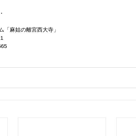
・
ム「麻姑の離宮西大寺」
1
665