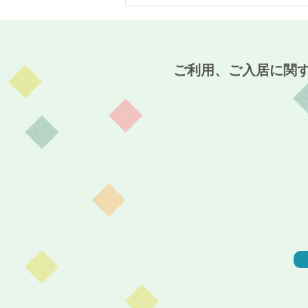
梅雨の季節といえば、この花
となになに坊主！？～介護付
有料老人ホーム麻姑の離宮西
大寺～
ご利用、ご入居に関