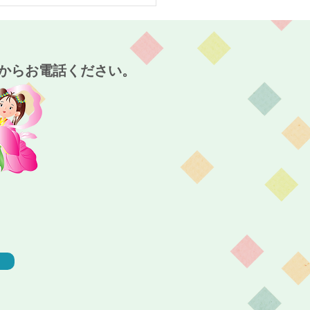
の離宮西大寺の庭より渋
穫～干し柿作り～実食！
護付有料老人ホーム麻姑
宮西大寺～
からお電話ください。