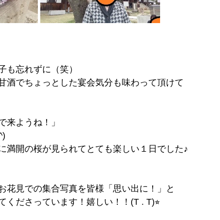
子も忘れずに（笑）
甘酒でちょっとした宴会気分も味わって頂けて
で来ようね！」
)
に満開の桜が見られてとても楽しい１日でした♪
お花見での集合写真を皆様「思い出に！」と
ださっています！嬉しい！！(T . T)⭐︎