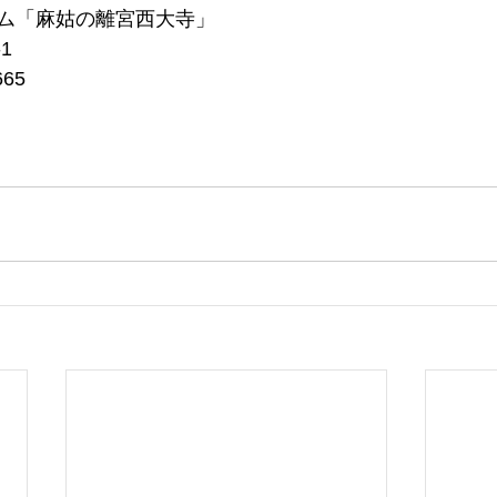
ム「麻姑の離宮西大寺」
1
665