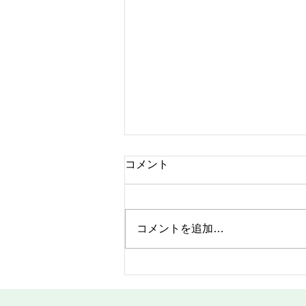
コメント
コメントを追加…
梅雨の季節といえば、この花
となになに坊主！？～介護付
有料老人ホーム麻姑の離宮西