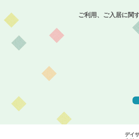
大寺～
ご利用、ご入居に関
デイ