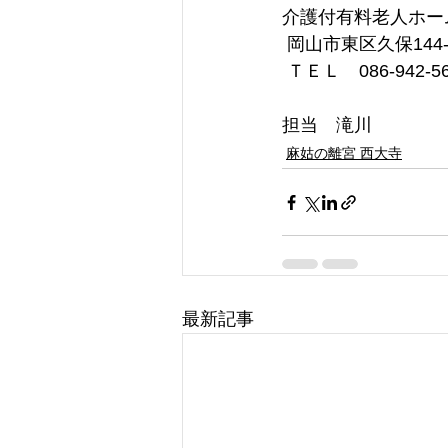
介護付有料老人ホー
 岡山市東区久保144-
 ＴＥＬ　086-942-5
担当　滝川
麻姑の離宮 西大寺
最新記事