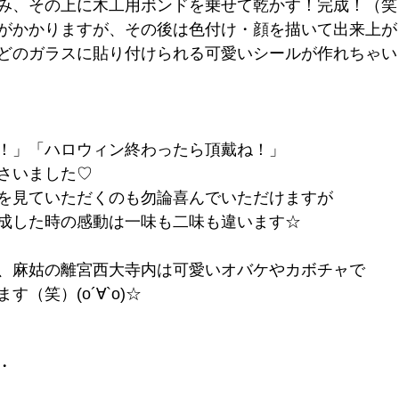
み、その上に木工用ボンドを乗せて乾かす！完成！（笑
がかかりますが、その後は色付け・顔を描いて出来上が
どのガラスに貼り付けられる可愛いシールが作れちゃいます
！」「ハロウィン終わったら頂戴ね！」
さいました♡
を見ていただくのも勿論喜んでいただけますが
成した時の感動は一味も二味も違います☆
、麻姑の離宮西大寺内は可愛いオバケやカボチャで
（笑）(о´∀`о)☆
・