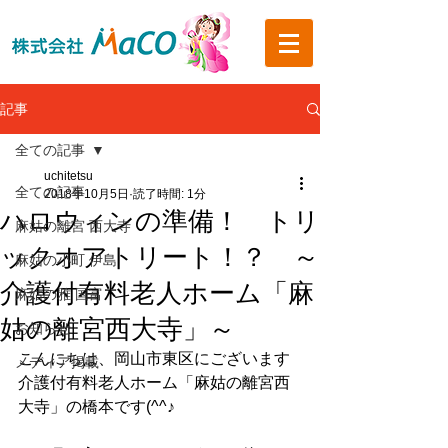
記事
全ての記事
uchitetsu
全ての記事
2018年10月5日
読了時間: 1分
ハロウィンの準備！ トリ
麻姑の離宮 西大寺
ックオアトリート！？ ～
麻姑の小町 伊島
介護付有料老人ホーム「麻
麻姑の雅 国富
姑の離宮西大寺」～
お知らせ
こんにちは、岡山市東区にございます
メディア掲載
介護付有料老人ホーム「麻姑の離宮西
大寺」の橋本です(^^♪