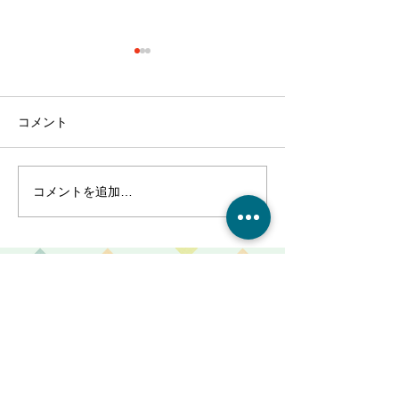
コメント
コメントを追加…
最近のブーム〜小規模多
７月スタート！
機能ホーム麻姑の小町伊
小町伊島～
島〜
ご利用、ご入居に関するご質問や、
施設の見学・お問合せなどはこちら
からお電話ください。
086-201-3335