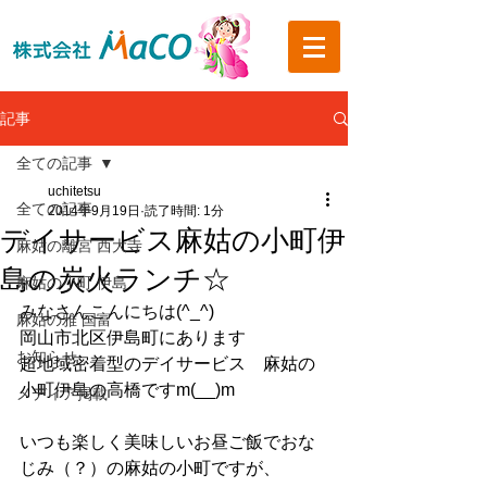
記事
全ての記事
uchitetsu
全ての記事
2014年9月19日
読了時間: 1分
デイサービス麻姑の小町伊
麻姑の離宮 西大寺
島の炭火ランチ☆
麻姑の小町 伊島
みなさんこんにちは(^_^)
麻姑の雅 国富
岡山市北区伊島町にあります
お知らせ
超地域密着型のデイサービス　麻姑の
小町伊島の高橋ですm(__)m
メディア掲載
いつも楽しく美味しいお昼ご飯でおな
じみ（？）の麻姑の小町ですが、