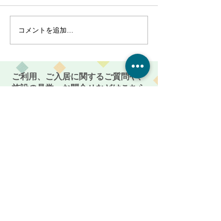
コメントを追加…
クリスマス会！～介護付
麻姑の離宮西大
有料老人ホーム麻姑の離
り渋柿収穫～干
宮西大寺～
～実食！～介護
人ホーム麻姑の
ご利用、ご入居に関するご質問や、
寺～
施設の見学・お問合せなどはこちら
からお電話ください。
086-201-3335
お気軽にご相談・お問い合わせください
受付時間: 平日 AM 9:00 〜 PM 5:00