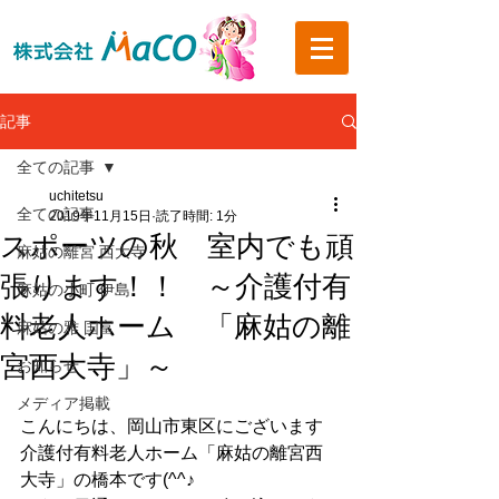
記事
全ての記事
uchitetsu
全ての記事
2019年11月15日
読了時間: 1分
スポーツの秋 室内でも頑
麻姑の離宮 西大寺
張ります！！ ～介護付有
麻姑の小町 伊島
料老人ホーム 「麻姑の離
麻姑の雅 国富
宮西大寺」～
お知らせ
メディア掲載
こんにちは、岡山市東区にございます
介護付有料老人ホーム「麻姑の離宮西
大寺」の橋本です(^^♪