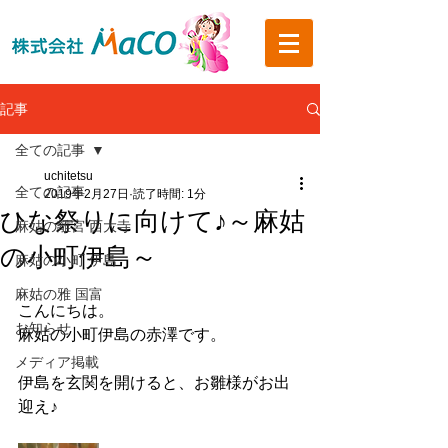
記事
全ての記事
uchitetsu
全ての記事
2019年2月27日
読了時間: 1分
ひな祭りに向けて♪～麻姑
麻姑の離宮 西大寺
の小町伊島～
麻姑の小町 伊島
麻姑の雅 国富
こんにちは。
お知らせ
麻姑の小町伊島の赤澤です。
メディア掲載
伊島を玄関を開けると、お雛様がお出
迎え♪