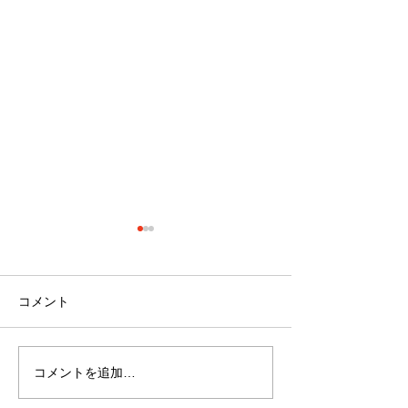
コメント
コメントを追加…
最近のブーム〜小規模多
７月スタート！
機能ホーム麻姑の小町伊
小町伊島～