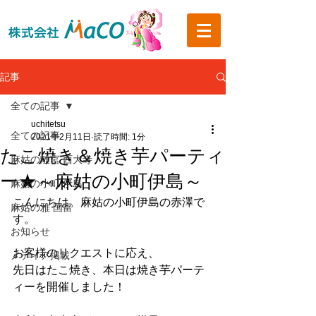
記事
全ての記事
uchitetsu
全ての記事
2021年2月11日
読了時間: 1分
たこ焼き＆焼き芋パーティ
麻姑の離宮 西大寺
ー★～麻姑の小町伊島～
麻姑の小町 伊島
こんにちは。麻姑の小町伊島の赤澤で
麻姑の雅 国富
す。
お知らせ
お客様のリクエストに応え、
メディア掲載
先日はたこ焼き、本日は焼き芋パーテ
ィーを開催しました！