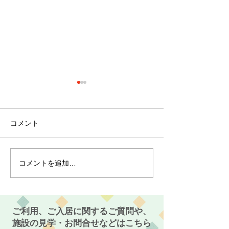
コメント
コメントを追加…
最近のブーム〜小規模多
７月スタート！
機能ホーム麻姑の小町伊
小町伊島～
島〜
ご利用、ご入居に関するご質問や、
施設の見学・お問合せなどはこちら